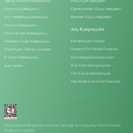
info@arispirlanta.com
Bilgiler
Kurumsal
Ariş Blog
Kişisel Veri Başvuru For
Ariş Pırlanta Sertifikası
Pırlanta Satın Alma Reh
Site Kullanım Koşullarımız
Sıkça Sorulan Sorular
Neden Ariş Pırlanta?
İade ve Değişim Bilgileri
Yüzük Ölçümü Bilmiyorum?
Teslimat Bilgileri
İndirimli Beştaş Yüzükler
Çerez Politikası
İndirimli Tektaş Yüzükler
Gizlilik İlkeleri
Hakkımızda
Basında Ariş