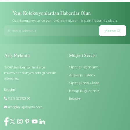
Ödeme Seçenekleri
Hediye Paketi
Banka havalesi/EFT ve tüm
Takılar şık kutu içerisinde öze
banka/kredi kartları ile ödeme
ambalaj, hediye notu ve sertif
yapabilirsiniz.
gönderilir.
Teslimat
Garanti
Ücretsiz ve sigortalı teslimat. Aris
Sadece pırlantalı altın ürünler
Pırlanta teslimata kadar sorumludur.
Pırlanta sertifikası ile gelir.
Yüzük Ölçü Değişimi
İptal/İade
Satın aldığınız yüzük küçük veya
Teslimattan itibaren 14 gün iç
büyük gelirse 6 ay içerisinde ölçü
tam iade veya başka bir takı 
değişimi yapılabilir. Özel sipariş
değişim yapılabilir. Özel sipa
yüzükler (Tamtur, alyans,
ürünler (kazıma yapılan ürün
kişiselleştirilmiş yüzükler)
tamtur, alyans) iade kapsamı
değiştirilemez.
dışındadır.