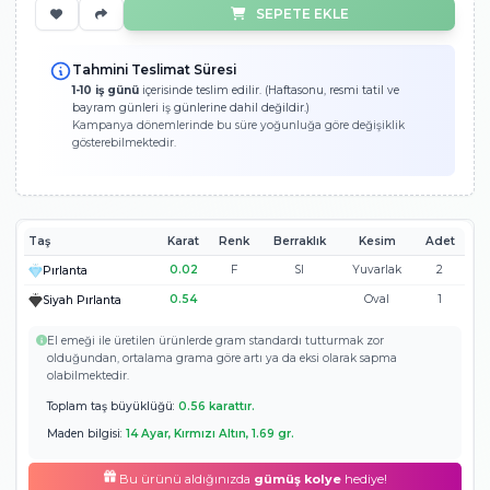
25.757 TL
Ücretsiz Kargo
Garantili Hızlı 
Peşin Fiyatına 3 Taksit!
8.586
Ölçümü Bilmiyorum!
SEPETE EKLE
Tahmini Teslimat Süresi
1-10 iş günü
içerisinde teslim edilir. (Haftasonu, resmi tatil ve
bayram günleri iş günlerine dahil değildir.)
Kampanya dönemlerinde bu süre yoğunluğa göre değişiklik
gösterebilmektedir.
Taş
Karat
Renk
Berraklık
Kesim