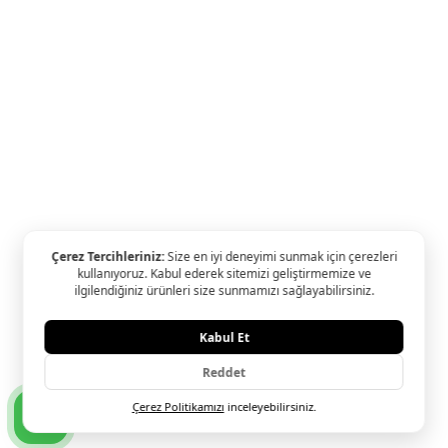
Oliz & Ariş Kampanyası
Yapı Kredi & Ariş Kampan
Ariş Pırlanta Birleşmiş Markalar Derneği ve Turquality Marka D
Programı üyesidir.
© 2024 Ariş Pırlanta YASAL UYARI: Sitemizde bulunan tüm ürün
ve görsellerin hakları Ariş Pırlanta Sanatı'na aittir. İzinsiz kulla
Hedef E-Ticaret
alt yapısı ile hazırlanmıştır.