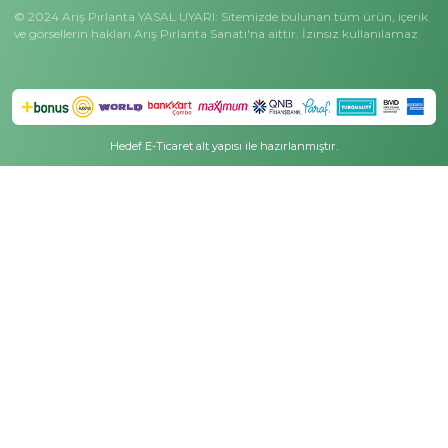
Masak Bilgilendirme
Ariş Koleksiyonlar
Özel Günler
Çok Satanlar
Anneler Günü Hediyeleri
Siyah Pırlanta Koleksiyonu
Sevgililer Günü Hediyeler
Tektaş Pırlanta Koleksiyonu
Mezuniyet Hediyeleri
Charmy Koleksiyonu
Öğretmenler Günü Hediy
Ariş Wedding Koleksiyonu
Bereket Günü Hediyeleri
Dorika Koleksiyonu
Ariş Kampanyalar
Minimal Işıltı Koleksiyonu
Kampanyalı Fiyatlar
Meleklerin Işığı Koleksiyonu
Gecenin En Parlak Fırsatl
Özel Fiyatlı Tektaş Yüzükler
Ariş Hediye Kampanyalar
D Color Koleksiyonu
Ariş Tüm Kampanyalar
Kışın Işıltısı