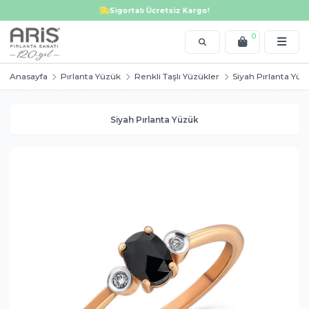
Tektaş yüzük, alyans, bileklik, kolye, küpe, altın ve pırlanta modellerinde i
Sigortalı Ücretsiz Kargo!
0
Anasayfa
Pırlanta Yüzük
Renkli Taşlı Yüzükler
Siyah P
Siyah Pırlanta Yüzük