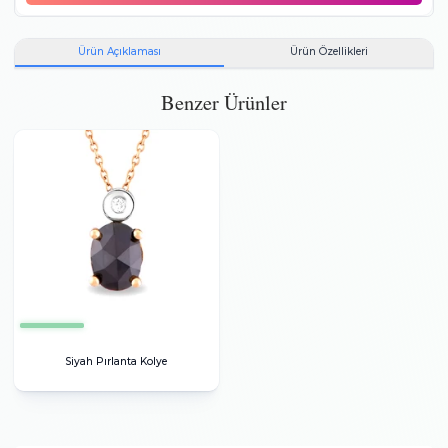
0.02
F
SI
Yuvarlak
Pırlanta
0.54
Oval
Siyah Pırlanta
El emeği ile üretilen ürünlerde gram standardı tutturmak zor
olduğundan, ortalama grama göre artı ya da eksi olarak sapma
olabilmektedir.
Toplam taş büyüklüğü:
0.56 karattır.
Maden bilgisi:
14 Ayar,
Kırmızı Altın,
1.69 gr.
Bu ürünü aldığınızda
gümüş kolye
hediye!
Ürün Açıklaması
Ürün Özellikleri
Benzer Ürünler