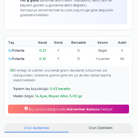
Ölçümü Bilmiyorum!
SEPETE EKLE
Tahmini Teslimat Süresi
1-10 iş günü
içerisinde teslim edilir. (Haftasonu, resmi tatil ve
bayram günleri iş günlerine dahil değildir.)
Kampanya dönemlerinde bu süre yoğunluğa göre değişiklik
gösterebilmektedir.
Taş
Karat
Renk
Berraklık
Kesim
0.21
F
SI
Baget
Pırlanta
0.41
F
SI
Yuvarlak
Pırlanta
El emeği ile üretilen ürünlerde gram standardı tutturmak zor
olduğundan, ortalama grama göre artı ya da eksi olarak sapma