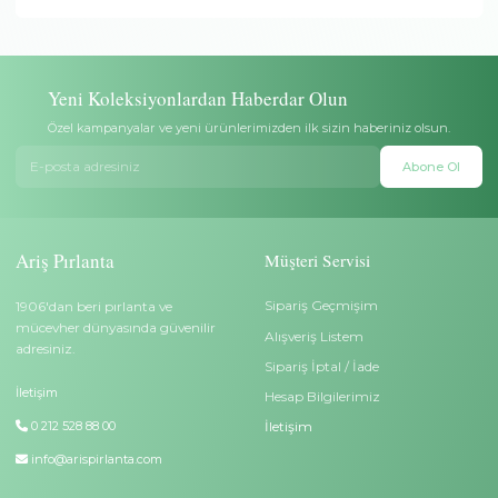
Banka havalesi/EFT ve tüm
Takılar şık kutu içerisinde öze
banka/kredi kartları ile ödeme
ambalaj, hediye notu ve sertif
yapabilirsiniz.
gönderilir.
Teslimat
Garanti
Ücretsiz ve sigortalı teslimat. Aris
Sadece pırlantalı altın ürünler
Pırlanta teslimata kadar sorumludur.
Pırlanta sertifikası ile gelir.
Yüzük Ölçü Değişimi
İptal/İade
Satın aldığınız yüzük küçük veya
Teslimattan itibaren 14 gün iç
büyük gelirse 6 ay içerisinde ölçü
tam iade veya başka bir takı 
değişimi yapılabilir. Özel sipariş
değişim yapılabilir. Özel sipa
yüzükler (Tamtur, alyans,
ürünler (kazıma yapılan ürün
kişiselleştirilmiş yüzükler)
tamtur, alyans) iade kapsamı
değiştirilemez.
dışındadır.