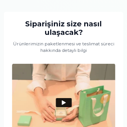
olabilmektedir.
Toplam taş büyüklüğü:
0.62 karattır.
Maden bilgisi:
14 Ayar,
Beyaz Altın,
5.00 gr.
Bu ürünü aldığınızda
mücevher kutusu
hediye!
Ürün Açıklaması
Ürün Özellikleri
Siparişiniz size nasıl
ulaşacak?
Ürünlerimizin paketlenmesi ve teslimat sür
hakkında detaylı bilgi