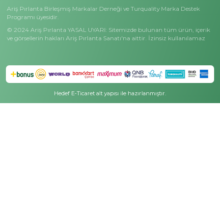
Ariş Koleksiyonlar
Özel Günler
Çok Satanlar
Anneler Günü Hediyeleri
Siyah Pırlanta Koleksiyonu
Sevgililer Günü Hediyeler
Tektaş Pırlanta Koleksiyonu
Mezuniyet Hediyeleri
Charmy Koleksiyonu
Öğretmenler Günü Hediy
Ariş Wedding Koleksiyonu
Bereket Günü Hediyeleri
Dorika Koleksiyonu
Ariş Kampanyalar
Minimal Işıltı Koleksiyonu
Kampanyalı Fiyatlar
Meleklerin Işığı Koleksiyonu
Gecenin En Parlak Fırsatl
Özel Fiyatlı Tektaş Yüzükler
Ariş Hediye Kampanyalar
D Color Koleksiyonu
Ariş Tüm Kampanyalar
Kışın Işıltısı
Oliz & Ariş Kampanyası