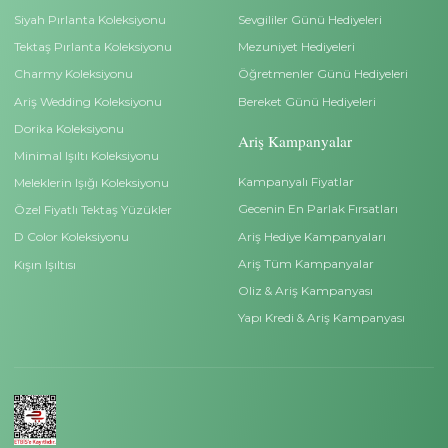
Bilgiler
Kurumsal
Ariş Blog
Kişisel Veri Başvuru For
Ariş Pırlanta Sertifikası
Pırlanta Satın Alma Reh
Site Kullanım Koşullarımız
Sıkça Sorulan Sorular
Neden Ariş Pırlanta?
İade ve Değişim Bilgileri
Yüzük Ölçümü Bilmiyorum?
Teslimat Bilgileri
İndirimli Beştaş Yüzükler
Çerez Politikası
İndirimli Tektaş Yüzükler
Gizlilik İlkeleri
Hakkımızda
Basında Ariş
Masak Bilgilendirme