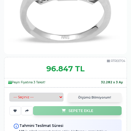
96.847 TL
Ücretsiz Kargo
Garantili Hızlı 
Peşin Fiyatına 3 Taksit!
32.282