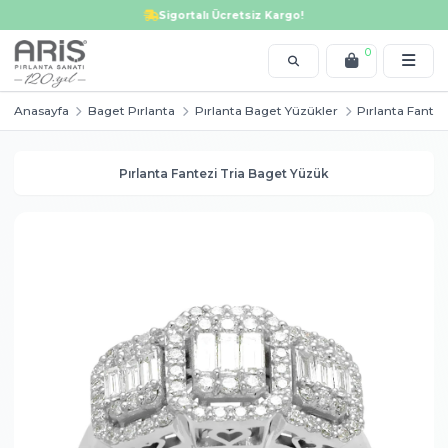
Tektaş yüzük, alyans, bileklik, kolye, küpe, altın ve pırlanta modellerinde i
Sigortalı Ücretsiz Kargo!
0
Anasayfa
Baget Pırlanta
Pırlanta Baget Yüzükler
Pır
Pırlanta Fantezi Tria Baget Yüzük