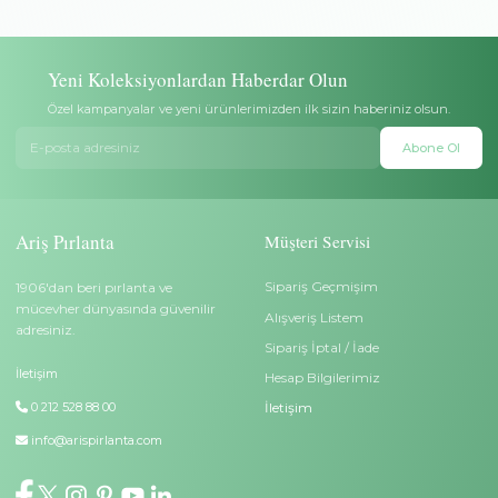
Ödeme Seçenekleri
Hediye Paketi
Banka havalesi/EFT ve tüm
Takılar şık kutu içerisinde öze
banka/kredi kartları ile ödeme
ambalaj, hediye notu ve sertif
yapabilirsiniz.
gönderilir.
Teslimat
Garanti
Ücretsiz ve sigortalı teslimat. Aris
Sadece pırlantalı altın ürünler
Pırlanta teslimata kadar sorumludur.
Pırlanta sertifikası ile gelir.
Yüzük Ölçü Değişimi
İptal/İade
Satın aldığınız yüzük küçük veya
Teslimattan itibaren 14 gün iç
büyük gelirse 6 ay içerisinde ölçü
tam iade veya başka bir takı 
değişimi yapılabilir. Özel sipariş
değişim yapılabilir. Özel sipa
yüzükler (Tamtur, alyans,
ürünler (kazıma yapılan ürün
kişiselleştirilmiş yüzükler)
tamtur, alyans) iade kapsamı
değiştirilemez.
dışındadır.