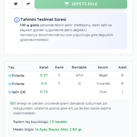
68.728 TL
Ücretsiz Kargo
Garantili Hızlı 
Peşin Fiyatına 3 Taksit!
22.909
Ölçümü Bilmiyorum!
SEPETE EKLE
Tahmini Teslimat Süresi
1-10 iş günü
içerisinde teslim edilir. (Haftasonu, resmi tatil ve
bayram günleri iş günlerine dahil değildir.)
Kampanya dönemlerinde bu süre yoğunluğa göre değişiklik
gösterebilmektedir.
Taş
Karat
Renk
Berraklık
Kesim