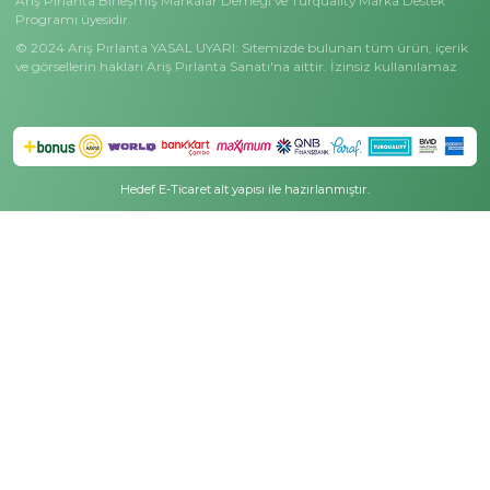
Basında Ariş
Masak Bilgilendirme
Ariş Koleksiyonlar
Özel Günler
Çok Satanlar
Anneler Günü Hediyeleri
Siyah Pırlanta Koleksiyonu
Sevgililer Günü Hediyeler
Tektaş Pırlanta Koleksiyonu
Mezuniyet Hediyeleri
Charmy Koleksiyonu
Öğretmenler Günü Hediy
Ariş Wedding Koleksiyonu
Bereket Günü Hediyeleri
Dorika Koleksiyonu
Ariş Kampanyalar
Minimal Işıltı Koleksiyonu
Kampanyalı Fiyatlar
Meleklerin Işığı Koleksiyonu
Gecenin En Parlak Fırsatl
Özel Fiyatlı Tektaş Yüzükler
Ariş Hediye Kampanyalar
D Color Koleksiyonu