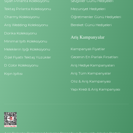
0 212 528 88 00
İletişim
info@arispirlanta.com
Bilgiler
Kurumsal
Ariş Blog
Kişisel Veri Başvuru For
Ariş Pırlanta Sertifikası
Pırlanta Satın Alma Reh
Site Kullanım Koşullarımız
Sıkça Sorulan Sorular
Neden Ariş Pırlanta?
İade ve Değişim Bilgileri
Yüzük Ölçümü Bilmiyorum?
Teslimat Bilgileri
İndirimli Beştaş Yüzükler
Çerez Politikası
İndirimli Tektaş Yüzükler
Gizlilik İlkeleri
Hakkımızda