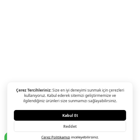
Ariş Tüm Kampanyalar
Kışın Işıltısı
Oliz & Ariş Kampanyası
Yapı Kredi & Ariş Kampan
Ariş Pırlanta Birleşmiş Markalar Derneği ve Turquality Marka D
Programı üyesidir.
© 2024 Ariş Pırlanta YASAL UYARI: Sitemizde bulunan tüm ürün
ve görsellerin hakları Ariş Pırlanta Sanatı'na aittir. İzinsiz kulla