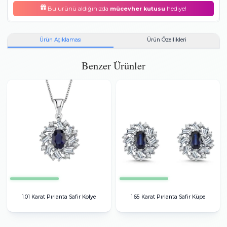
0.27
F
SI/VS
Baget
Pırlanta
0.11
F
SI
Yuvarlak
Pırlanta
0.73
Oval
Safir (Df)
El emeği ile üretilen ürünlerde gram standardı tutturmak zor
olduğundan, ortalama grama göre artı ya da eksi olarak sapma
olabilmektedir.
Toplam taş büyüklüğü:
1.11 karattır.
Maden bilgisi:
14 Ayar,
Beyaz Altın,
2.80 gr.
Bu ürünü aldığınızda
mücevher kutusu
hediye!
Ürün Açıklaması
Ürün Özellikleri
Benzer Ürünler