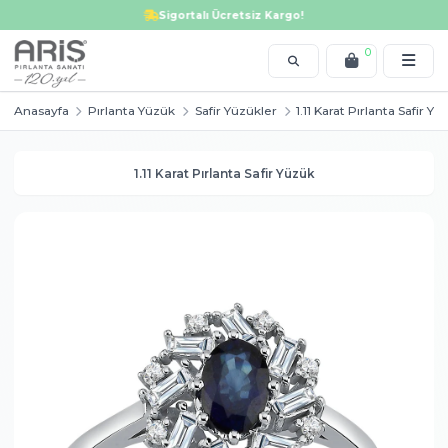
Tektaş yüzük, alyans, bileklik, kolye, küpe, altın ve pırlanta modellerinde i
Sigortalı Ücretsiz Kargo!
0
Anasayfa
Pırlanta Yüzük
Safir Yüzükler
1.11 Karat Pırl
1.11 Karat Pırlanta Safir Yüzük