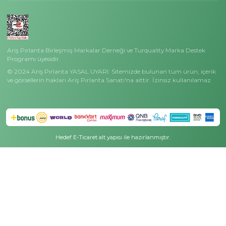
Hakkımızda
Basında Ariş
Masak Bilgilendirme
Ariş Koleksiyonlar
Özel Günler
Çok Satanlar
Anneler Günü Hediyeleri
Siyah Pırlanta Koleksiyonu
Sevgililer Günü Hediyeler
Tektaş Pırlanta Koleksiyonu
Mezuniyet Hediyeleri
Charmy Koleksiyonu
Öğretmenler Günü Hediy
Ariş Wedding Koleksiyonu
Bereket Günü Hediyeleri
Dorika Koleksiyonu
Ariş Kampanyalar
Minimal Işıltı Koleksiyonu
Kampanyalı Fiyatlar
Meleklerin Işığı Koleksiyonu
Gecenin En Parlak Fırsatl