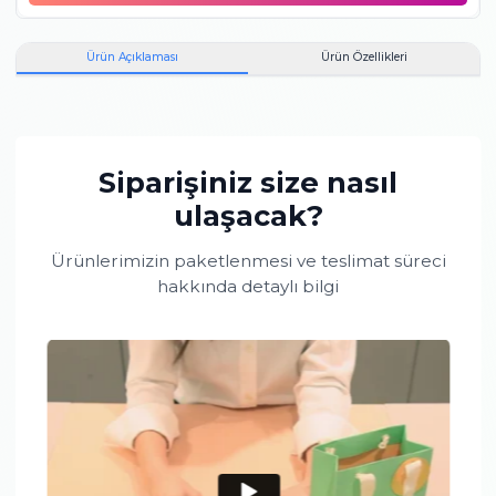
0.10
F
SI
Baget
Pırlanta
0.27
F
SI
Yuvarlak
Pırlanta
El emeği ile üretilen ürünlerde gram standardı tutturmak zor
olduğundan, ortalama grama göre artı ya da eksi olarak sapma
olabilmektedir.
Toplam taş büyüklüğü:
0.37 karattır.
Maden bilgisi:
14 Ayar,
Beyaz Altın,
4.80 gr.
Bu ürünü aldığınızda
mücevher kutusu
hediye!
Ürün Açıklaması
Ürün Özellikleri
Siparişiniz size nasıl