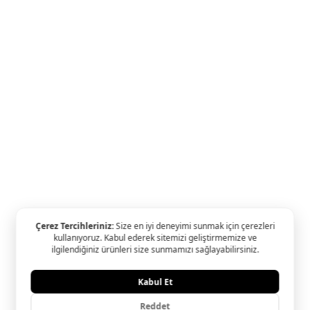
Özel Fiyatlı Tektaş Yüzükler
Ariş Hediye Kampanyalar
D Color Koleksiyonu
Ariş Tüm Kampanyalar
Kışın Işıltısı
Oliz & Ariş Kampanyası
Yapı Kredi & Ariş Kampan
Ariş Pırlanta Birleşmiş Markalar Derneği ve Turquality Marka D
Programı üyesidir.
© 2024 Ariş Pırlanta YASAL UYARI: Sitemizde bulunan tüm ürün
ve görsellerin hakları Ariş Pırlanta Sanatı'na aittir. İzinsiz kulla