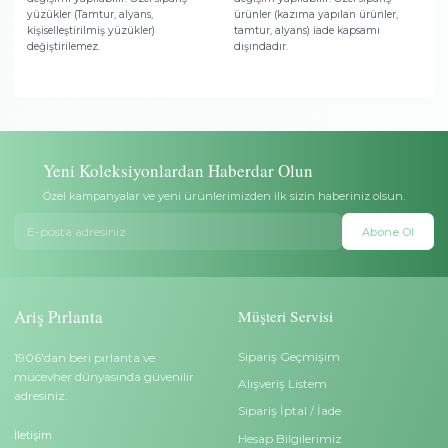
Ödeme Seçenekleri
Hediye Paketi
Banka havalesi/EFT ve tüm
Takılar şık kutu içerisinde öze
banka/kredi kartları ile ödeme
ambalaj, hediye notu ve sertif
yapabilirsiniz.
gönderilir.
Teslimat
Garanti
Ücretsiz ve sigortalı teslimat. Aris
Sadece pırlantalı altın ürünler
Pırlanta teslimata kadar sorumludur.
Pırlanta sertifikası ile gelir.
Yüzük Ölçü Değişimi
İptal/İade
Satın aldığınız yüzük küçük veya
Teslimattan itibaren 14 gün iç
büyük gelirse 6 ay içerisinde ölçü
tam iade veya başka bir takı 
değişimi yapılabilir. Özel sipariş
değişim yapılabilir. Özel sipa
yüzükler (Tamtur, alyans,
ürünler (kazıma yapılan ürün
kişiselleştirilmiş yüzükler)
tamtur, alyans) iade kapsamı