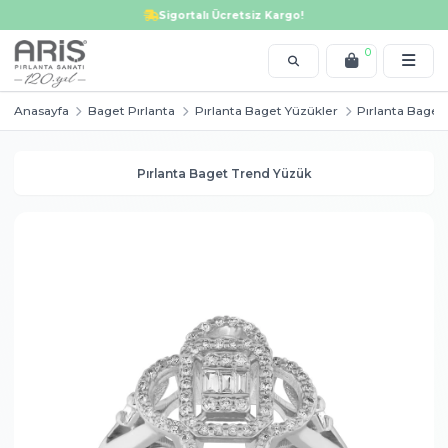
Tektaş yüzük, alyans, bileklik, kolye, küpe, altın ve pırlanta modellerinde i
Sigortalı Ücretsiz Kargo!
0
Anasayfa
Baget Pırlanta
Pırlanta Baget Yüzükler
Pır
Pırlanta Baget Trend Yüzük