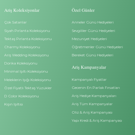
İletişim
Hesap Bilgilerimiz
0 212 528 88 00
İletişim
info@arispirlanta.com
Bilgiler
Kurumsal
Ariş Blog
Kişisel Veri Başvuru For
Ariş Pırlanta Sertifikası
Pırlanta Satın Alma Reh
Site Kullanım Koşullarımız
Sıkça Sorulan Sorular
Neden Ariş Pırlanta?
İade ve Değişim Bilgileri
Yüzük Ölçümü Bilmiyorum?
Teslimat Bilgileri
İndirimli Beştaş Yüzükler
Çerez Politikası
İndirimli Tektaş Yüzükler
Gizlilik İlkeleri