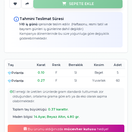
75.710 TL
Ücretsiz Kargo
Garantili Hızlı 
Peşin Fiyatına 3 Taksit!
25.237
Ölçümü Bilmiyorum!
SEPETE EKLE
Tahmini Teslimat Süresi
1-10 iş günü
içerisinde teslim edilir. (Haftasonu, resmi tatil ve
bayram günleri iş günlerine dahil değildir.)
Kampanya dönemlerinde bu süre yoğunluğa göre değişiklik
gösterebilmektedir.
Taş
Karat
Renk
Berraklık
Kesim