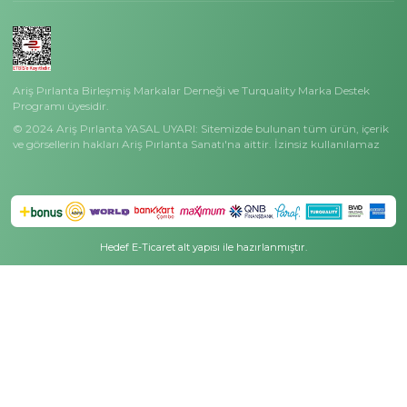
Hakkımızda
Basında Ariş
Masak Bilgilendirme
Ariş Koleksiyonlar
Özel Günler
Çok Satanlar
Anneler Günü Hediyeleri
Siyah Pırlanta Koleksiyonu
Sevgililer Günü Hediyeler
Tektaş Pırlanta Koleksiyonu
Mezuniyet Hediyeleri
Charmy Koleksiyonu
Öğretmenler Günü Hediy
Ariş Wedding Koleksiyonu
Bereket Günü Hediyeleri
Dorika Koleksiyonu
Ariş Kampanyalar
Minimal Işıltı Koleksiyonu
Kampanyalı Fiyatlar
Meleklerin Işığı Koleksiyonu
Gecenin En Parlak Fırsatl