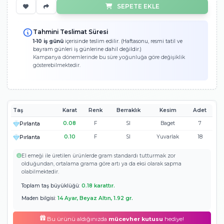
35.574 TL
Ücretsiz Kargo
Garantili Hızlı 
Peşin Fiyatına 3 Taksit!
11.85
Ölçümü Bilmiyorum!
SEPETE EKLE
Tahmini Teslimat Süresi
1-10 iş günü
içerisinde teslim edilir. (Haftasonu, resmi tatil ve
bayram günleri iş günlerine dahil değildir.)
Kampanya dönemlerinde bu süre yoğunluğa göre değişiklik
gösterebilmektedir.
Taş
Karat
Renk
Berraklık
Kesim