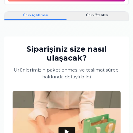
0.08
F
SI
Baget
Pırlanta
0.10
F
SI
Yuvarlak
Pırlanta
El emeği ile üretilen ürünlerde gram standardı tutturmak zor
olduğundan, ortalama grama göre artı ya da eksi olarak sapma
olabilmektedir.
Toplam taş büyüklüğü:
0.18 karattır.
Maden bilgisi:
14 Ayar,
Beyaz Altın,
1.92 gr.
Bu ürünü aldığınızda
mücevher kutusu
hediye!
Ürün Açıklaması
Ürün Özellikleri
Siparişiniz size nasıl