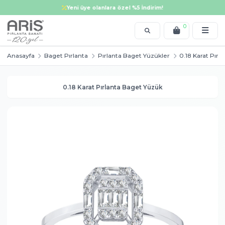
Tektaş yüzük, alyans, bileklik, kolye, küpe, altın ve pırlanta modellerinde i
Yeni üye olanlara özel %5 İndirim!
0
Anasayfa
Baget Pırlanta
Pırlanta Baget Yüzükler
0.1
0.18 Karat Pırlanta Baget Yüzük