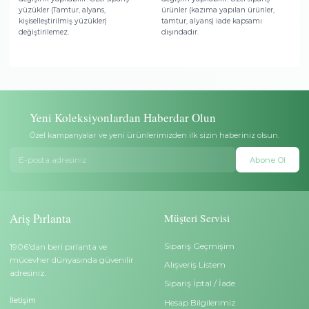
Ödeme Seçenekleri
Hediye Paketi
Banka havalesi/EFT ve tüm
Takılar şık kutu içerisinde öze
banka/kredi kartları ile ödeme
ambalaj, hediye notu ve sertif
yapabilirsiniz.
gönderilir.
Teslimat
Garanti
Ücretsiz ve sigortalı teslimat. Aris
Sadece pırlantalı altın ürünler
Pırlanta teslimata kadar sorumludur.
Pırlanta sertifikası ile gelir.
Yüzük Ölçü Değişimi
İptal/İade
Satın aldığınız yüzük küçük veya
Teslimattan itibaren 14 gün iç
büyük gelirse 6 ay içerisinde ölçü
tam iade veya başka bir takı 
değişimi yapılabilir. Özel sipariş
değişim yapılabilir. Özel sipa
yüzükler (Tamtur, alyans,
ürünler (kazıma yapılan ürün
kişiselleştirilmiş yüzükler)
tamtur, alyans) iade kapsamı