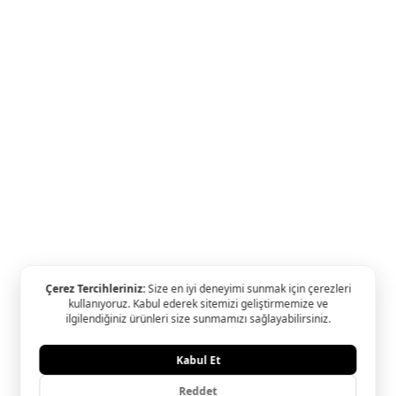
Özel Fiyatlı Tektaş Yüzükler
Ariş Hediye Kampanyalar
D Color Koleksiyonu
Ariş Tüm Kampanyalar
Kışın Işıltısı
Oliz & Ariş Kampanyası
Yapı Kredi & Ariş Kampan
Ariş Pırlanta Birleşmiş Markalar Derneği ve Turquality Marka D
Programı üyesidir.
© 2024 Ariş Pırlanta YASAL UYARI: Sitemizde bulunan tüm ürün
ve görsellerin hakları Ariş Pırlanta Sanatı'na aittir. İzinsiz kulla