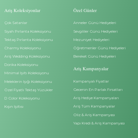
İletişim
Hesap Bilgilerimiz
0 212 528 88 00
İletişim
info@arispirlanta.com
Bilgiler
Kurumsal
Ariş Blog
Kişisel Veri Başvuru For
Ariş Pırlanta Sertifikası
Pırlanta Satın Alma Reh
Site Kullanım Koşullarımız
Sıkça Sorulan Sorular
Neden Ariş Pırlanta?
İade ve Değişim Bilgileri
Yüzük Ölçümü Bilmiyorum?
Teslimat Bilgileri
İndirimli Beştaş Yüzükler
Çerez Politikası
İndirimli Tektaş Yüzükler
Gizlilik İlkeleri