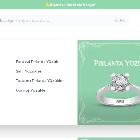
 küpe, altın ve pırlanta modellerinde 
Sigortalı Ücretsiz Kargo!
ler
Fantezi Pırlanta Yüzük
üzükler
Safir Yüzükler
kler
Tasarım Pırlanta Yüzükler
ı Yüzükler
Gümüş Yüzükler
ükler