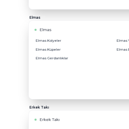
Ariş Alyans
Ariş Alyans
Evlilik Alyansları
Söz Nişan Yüzüğü