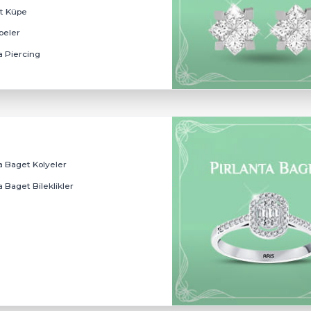
Effect Küpeler
Miracle Küpeler
Tasarım Trend Küpeler
Zümrüt Küpe
İnci Küpeler
Pırlanta Piercing
Pırlanta Baget Kolyeler