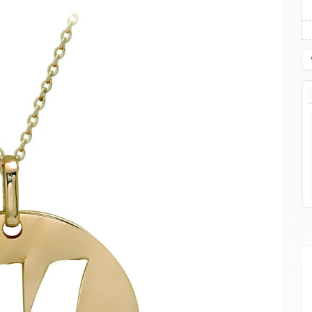
Erkek Küpeler
Kol Düğmeleri
Tesbih&Obje
 Kolye