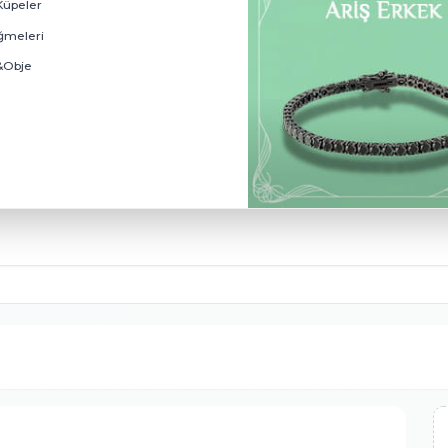
Elmas Yüzükler
Elmas Bileklikler