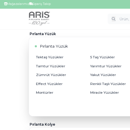
Tektaş yüzük, alyans, bileklik, kolye,
Mağazalarımız
Sipariş Takip
Pırlanta Yüzük
Pırlanta Yüzük
Tektaş Yüzükler
5 Taş Yüzük
Tamtur Yüzükler
Yarımtur Y
Zümrüt Yüzükler
Yakut Yüzü
Effect Yüzükler
Renkli Taşl
Montürler
Miracle Yüz