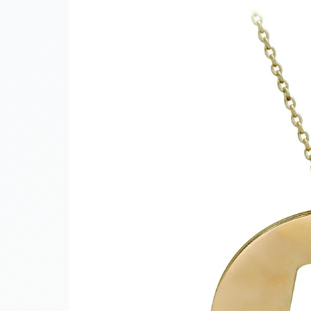
Erkek Yüzükler
Erkek Bileklikler
Rozet
Kendi Tektaşını Tasarla
Anasayfa
Altın
Altın Kolyeler
Altın Harf
Altın Harf Kolye