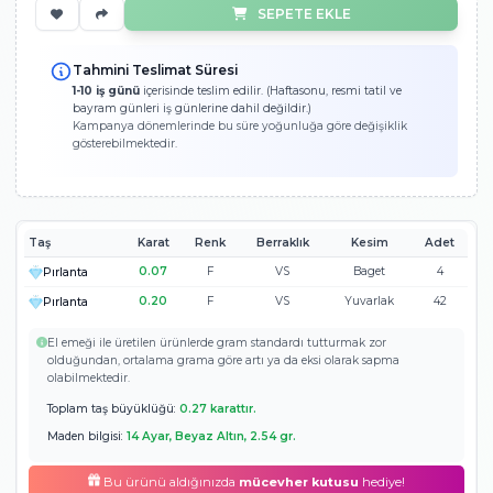
43.775 TL
Ücretsiz Kargo
Garantili Hızlı 
Peşin Fiyatına 3 Taksit!
14.59
Ölçümü Bilmiyorum!
SEPETE EKLE
Tahmini Teslimat Süresi
1-10 iş günü
içerisinde teslim edilir. (Haftasonu, resmi tatil ve
bayram günleri iş günlerine dahil değildir.)
Kampanya dönemlerinde bu süre yoğunluğa göre değişiklik
gösterebilmektedir.
Taş
Karat
Renk
Berraklık
Kesim