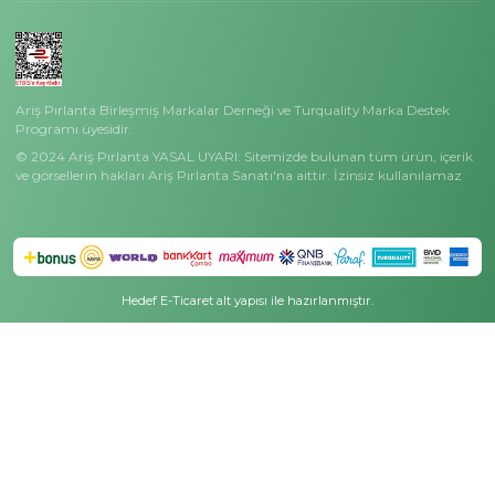
Hakkımızda
Basında Ariş
Masak Bilgilendirme
Ariş Koleksiyonlar
Özel Günler
Çok Satanlar
Anneler Günü Hediyeleri
Siyah Pırlanta Koleksiyonu
Sevgililer Günü Hediyeler
Tektaş Pırlanta Koleksiyonu
Mezuniyet Hediyeleri
Charmy Koleksiyonu
Öğretmenler Günü Hediy
Ariş Wedding Koleksiyonu
Bereket Günü Hediyeleri
Dorika Koleksiyonu
Ariş Kampanyalar
Minimal Işıltı Koleksiyonu
Kampanyalı Fiyatlar
Meleklerin Işığı Koleksiyonu
Gecenin En Parlak Fırsatl