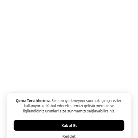
Özel Fiyatlı Tektaş Yüzükler
Ariş Hediye Kampanyalar
D Color Koleksiyonu
Ariş Tüm Kampanyalar
Kışın Işıltısı
Oliz & Ariş Kampanyası
Yapı Kredi & Ariş Kampan
Ariş Pırlanta Birleşmiş Markalar Derneği ve Turquality Marka D
Programı üyesidir.
© 2024 Ariş Pırlanta YASAL UYARI: Sitemizde bulunan tüm ürün
ve görsellerin hakları Ariş Pırlanta Sanatı'na aittir. İzinsiz kulla