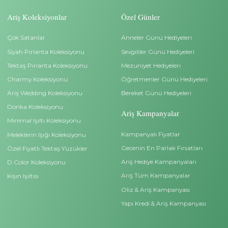
İletişim
Hesap Bilgilerimiz
0 212 528 88 00
İletişim
info@arispirlanta.com
Bilgiler
Kurumsal
Ariş Blog
Kişisel Veri Başvuru For
Ariş Pırlanta Sertifikası
Pırlanta Satın Alma Reh
Site Kullanım Koşullarımız
Sıkça Sorulan Sorular
Neden Ariş Pırlanta?
İade ve Değişim Bilgileri
Yüzük Ölçümü Bilmiyorum?
Teslimat Bilgileri
İndirimli Beştaş Yüzükler
Çerez Politikası
İndirimli Tektaş Yüzükler
Gizlilik İlkeleri