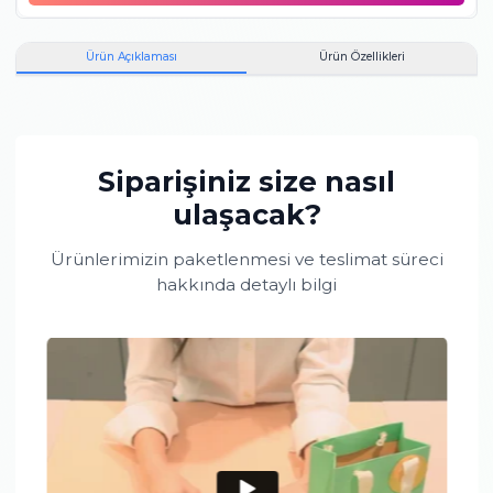
0.07
F
VS
Baget
Pırlanta
0.20
F
VS
Yuvarlak
Pırlanta
El emeği ile üretilen ürünlerde gram standardı tutturmak zor
olduğundan, ortalama grama göre artı ya da eksi olarak sapma
olabilmektedir.
Toplam taş büyüklüğü:
0.27 karattır.
Maden bilgisi:
14 Ayar,
Beyaz Altın,
2.54 gr.
Bu ürünü aldığınızda
mücevher kutusu
hediye!
Ürün Açıklaması
Ürün Özellikleri
Siparişiniz size nasıl