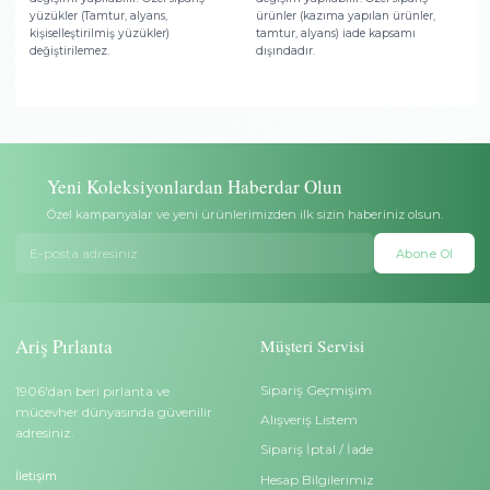
Ödeme Seçenekleri
Hediye Paketi
Banka havalesi/EFT ve tüm
Takılar şık kutu içerisinde öze
banka/kredi kartları ile ödeme
ambalaj, hediye notu ve sertif
yapabilirsiniz.
gönderilir.
Teslimat
Garanti
Ücretsiz ve sigortalı teslimat. Aris
Sadece pırlantalı altın ürünler
Pırlanta teslimata kadar sorumludur.
Pırlanta sertifikası ile gelir.
Yüzük Ölçü Değişimi
İptal/İade
Satın aldığınız yüzük küçük veya
Teslimattan itibaren 14 gün iç
büyük gelirse 6 ay içerisinde ölçü
tam iade veya başka bir takı 
değişimi yapılabilir. Özel sipariş
değişim yapılabilir. Özel sipa
yüzükler (Tamtur, alyans,
ürünler (kazıma yapılan ürün
kişiselleştirilmiş yüzükler)
tamtur, alyans) iade kapsamı