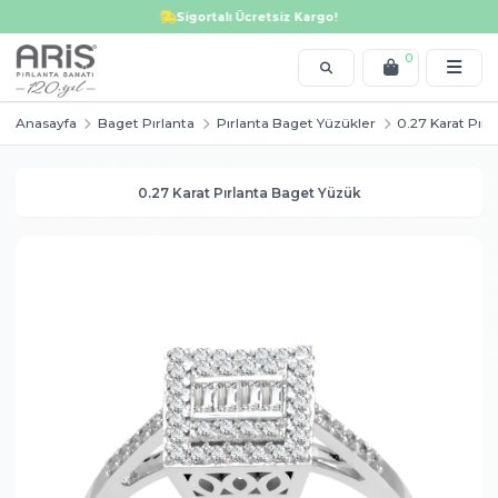
Tektaş yüzük, alyans, bileklik, kolye, küpe, altın ve pırlanta modellerinde i
Sigortalı Ücretsiz Kargo!
0
Anasayfa
Baget Pırlanta
Pırlanta Baget Yüzükler
0.2
0.27 Karat Pırlanta Baget Yüzük